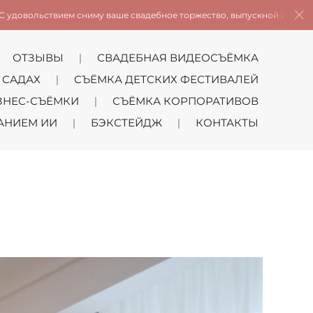
сниму ваше свадебное торжество, выпускной из детского сада и школы
ОТЗЫВЫ
СВАДЕБНАЯ ВИДЕОСЪЁМКА
 САДАХ
СЪЁМКА ДЕТСКИХ ФЕСТИВАЛЕЙ
ЗНЕС-СЪЁМКИ
СЪЁМКА КОРПОРАТИВОВ
АНИЕМ ИИ
БЭКСТЕЙДЖ
КОНТАКТЫ